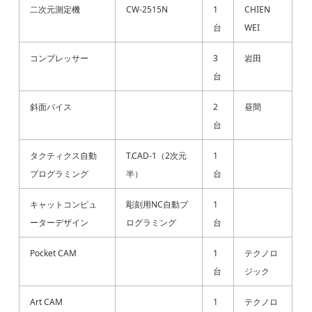
二次元測定機
CW-2515N
1
CHIEN
台
WEI
コンプレッサー
3
岩田
台
斜面バイス
2
昼間
台
タクティクス自動
T.CAD-1（2次元
1
プログラミング
半）
台
キャットコンピュ
彫刻用NC自動プ
1
ーターデザイン
ログラミング
台
Pocket CAM
1
テクノロ
台
ジック
Art CAM
1
テクノロ