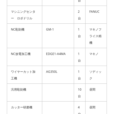
台
マシニングセンタ
2
FANUC
ー ロボドリル
台
NC彫刻機
GM-1
1
マキノフ
台
ライス精
機
NC放電加工機
EDGE1-A4MA
1
マキノ
台
ワイヤーカット加
AG350L
1
ソディッ
工機
台
ク
汎用彫刻機
10
昼間
台
カッター研磨機
4
昼間
台