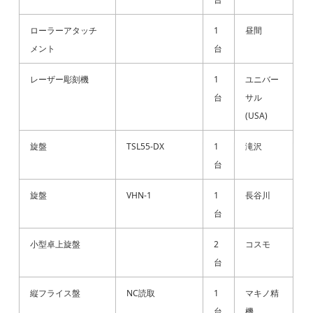
ローラーアタッチ
1
昼間
メント
台
レーザー彫刻機
1
ユニバー
台
サル
(USA)
旋盤
TSL55-DX
1
滝沢
台
旋盤
VHN-1
1
長谷川
台
小型卓上旋盤
2
コスモ
台
縦フライス盤
NC読取
1
マキノ精
台
機