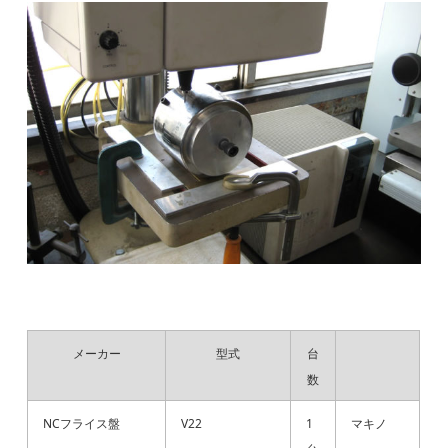
メーカー
型式
台
数
NCフライス盤
V22
1
マキノ