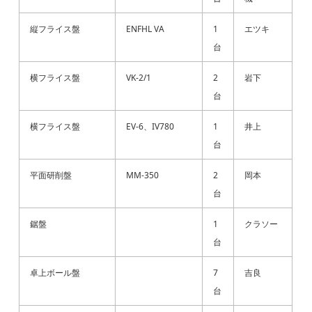
縦フライス盤
ENFHL VA
1
エツキ
台
横フライス盤
VK-2/1
2
岩下
台
横フライス盤
EV-6、IV780
1
井上
台
平面研削盤
MM-350
2
岡本
台
鋸盤
1
クラソー
台
卓上ボール盤
7
吉良
台